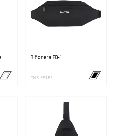
e
Riñonera FB-1
CNS-FB1B1