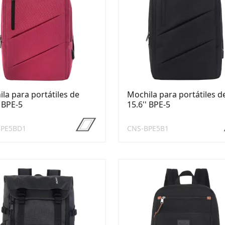
la para portátiles de
Mochila para portátiles d
' BPE-5
15.6'' BPE-5
BPE5BD1
CNS-BPE5B1