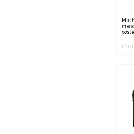
Mochi
mano 
coste
CNE-