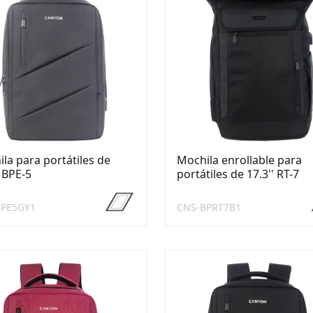
la para portátiles de
Mochila enrollable para
' BPE-5
portátiles de 17.3'' RT-7
BPE5GY1
CNS-BPRT7B1