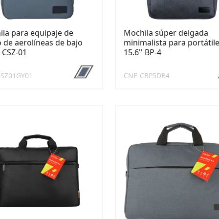
la para equipaje de
Mochila súper delgada
de aerolíneas de bajo
minimalista para portátil
 CSZ-01
15.6'' BP-4
CSZ01GY01
CNE-CBP5DB4