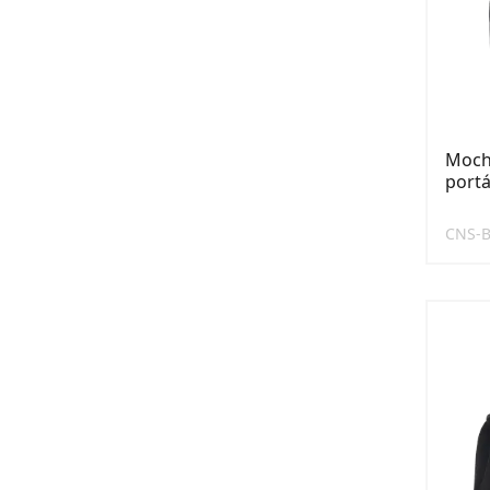
Moch
portá
CNS-