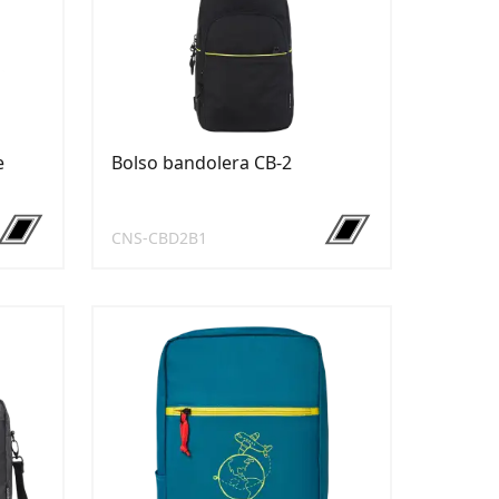
e
Bolso bandolera CB-2
CNS-CBD2B1