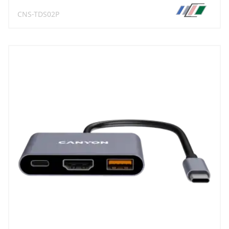
CNS-TDS02P