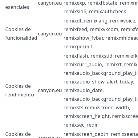
canyon.eu
remixexp, remixfbstate, remixnr
esenciales
remixsid6, remixauthcheck
remixdt, remixlang, remixvoice,
Cookies de
remixfeed, remixvkcom, remixfor
canyon.eu
funcionalidad
remixshow_fvbar, remixmhidead
remixpermit
remixflash, remixstid, remixrefk
remixcurr_audio, remixrt, remi
remixaudio_background_play_ti
remixaudio_show_alert_today,
Cookies de
canyon.eu
remixaudio_date,
rendimiento
remixaudio_background_play_t
remixsts remixscreen_width,
remixscreen_height, remixscree
remixsec_redir
Cookies de
remixscreen_depth, remixseena