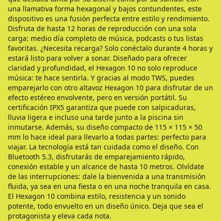
una llamativa forma hexagonal y bajos contundentes, este
dispositivo es una fusión perfecta entre estilo y rendimiento.
Disfruta de hasta 12 horas de reproducción con una sola
carga: medio día completo de música, podcasts o tus listas
favoritas. ¿Necesita recarga? Solo conéctalo durante 4 horas y
estará listo para volver a sonar. Diseñado para ofrecer
claridad y profundidad, el Hexagon 10 no solo reproduce
música: te hace sentirla. Y gracias al modo TWS, puedes
emparejarlo con otro altavoz Hexagon 10 para disfrutar de un
efecto estéreo envolvente, pero en versión portátil. Su
certificación IPX5 garantiza que puede con salpicaduras,
lluvia ligera e incluso una tarde junto a la piscina sin
inmutarse. Además, su diseño compacto de 115 × 115 × 50
mm lo hace ideal para llevarlo a todas partes: perfecto para
viajar. La tecnología está tan cuidada como el diseño. Con
Bluetooth 5.3, disfrutarás de emparejamiento rápido,
conexión estable y un alcance de hasta 10 metros. Olvídate
de las interrupciones: dale la bienvenida a una transmisión
fluida, ya sea en una fiesta o en una noche tranquila en casa.
El Hexagon 10 combina estilo, resistencia y un sonido
potente, todo envuelto en un diseño único. Deja que sea el
protagonista y eleva cada nota.