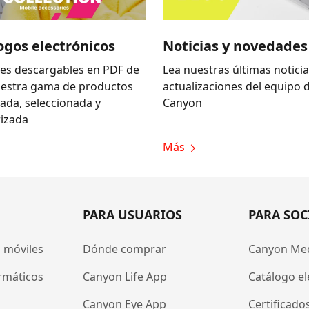
ogos electrónicos
Noticias y novedades
es descargables en PDF de
Lea nuestras últimas noticia
uestra gama de productos
actualizaciones del equipo 
zada, seleccionada y
Canyon
izada
Más
PARA USUARIOS
PARA SOC
 móviles
Dónde comprar
Canyon Me
rmáticos
Canyon Life App
Catálogo el
Canyon Eye App
Certificado