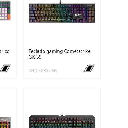
brico
Teclado gaming Cometstrike
GK-55
CND-SKB55-US