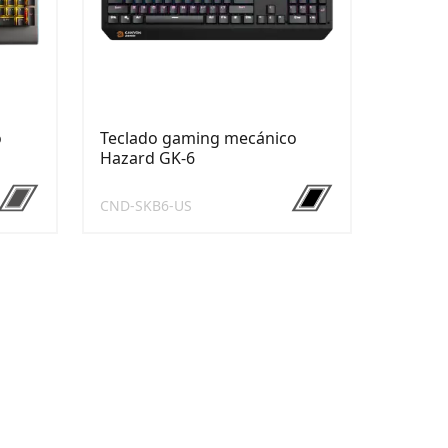
o
Teclado gaming mecánico
Hazard GK-6
CND-SKB6-US