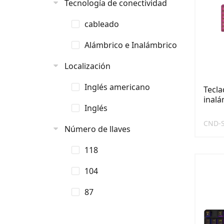
Tecnología de conectividad
cableado
Alámbrico e Inalámbrico
Localización
Inglés americano
Tecl
inalá
Inglés
CND-
Número de llaves
118
104
87