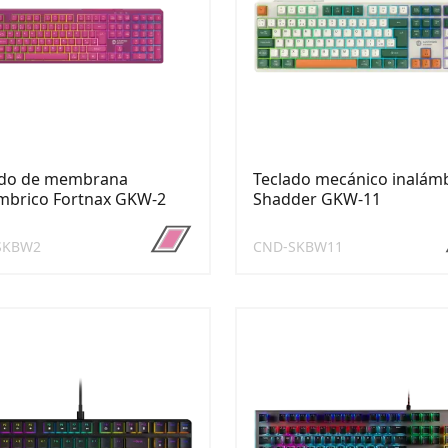
ado de membrana
Teclado mecánico inalám
mbrico Fortnax GKW-2
Shadder GKW-11
SKBW2
CND-SKBW11