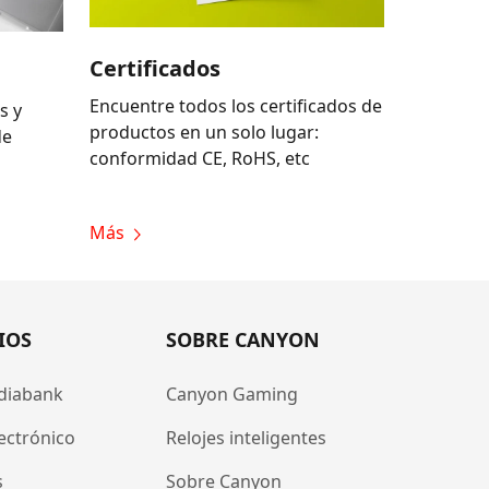
Certificados
Encuentre todos los certificados de
s y
productos en un solo lugar:
de
conformidad CE, RoHS, etc
Más
IOS
SOBRE CANYON
diabank
Canyon Gaming
ectrónico
Relojes inteligentes
s
Sobre Canyon