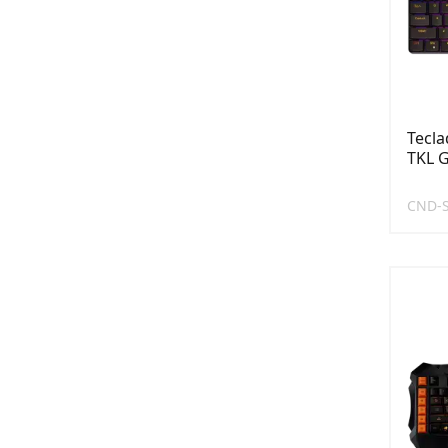
Tecl
TKL 
CND-