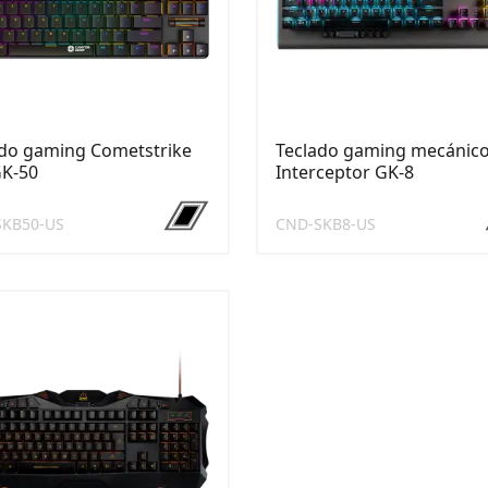
ado gaming Cometstrike
Teclado gaming mecánic
GK-50
Interceptor GK-8
SKB50-US
CND-SKB8-US