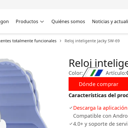
agon
Productos
Quiénes somos
Noticias y actua
igentes totalmente funcionales
Reloj inteligente Jacky SW-69
Reloj inteli
Color:
Artículo:
Dónde comprar
Características del pro
Descarga la aplicación
Compatible con Androi
4.0+ y soporte de serv