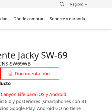
Región:
lidad
Dónde comprar
Soporte y garantía
gente Jacky SW-69
CNS-SW69WB
Documentación
ducto
 Canyon Life para iOS y Android
d 8.0 y posteriores (smartphones con BT
icios Google Play, Android GO no tiene