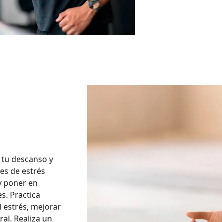
 tu descanso y
les de estrés
 y poner en
s. Practica
l estrés, mejorar
al. Realiza un