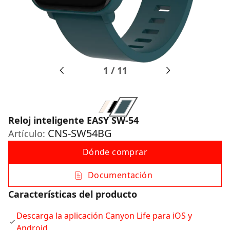
1
/
11
Reloj inteligente EASY SW-54
CNS-SW54BG
Artículo:
Dónde comprar
Documentación
Características del producto
Descarga la aplicación Canyon Life para iOS y
Android