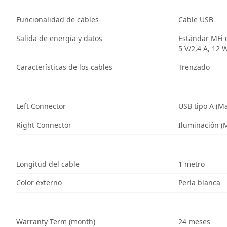
Funcionalidad de cables
Cable USB
Salida de energía y datos
Estándar MFi 
5 V/2,4 A, 12 
Características de los cables
Trenzado
Left Connector
USB tipo A (M
Right Connector
Iluminación (
Longitud del cable
1 metro
Color externo
Perla blanca
Warranty Term (month)
24 meses