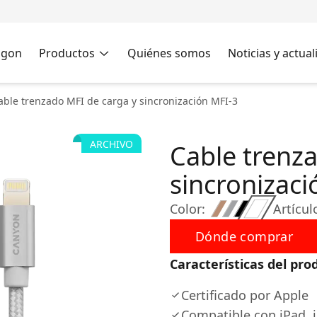
agon
Productos
Quiénes somos
Noticias y actua
able trenzado MFI de carga y sincronización MFI-3
ARCHIVO
Cable trenz
sincronizaci
Color:
Artícul
Dónde comprar
Características del pro
Certificado por Apple
Compatible con iPad, 