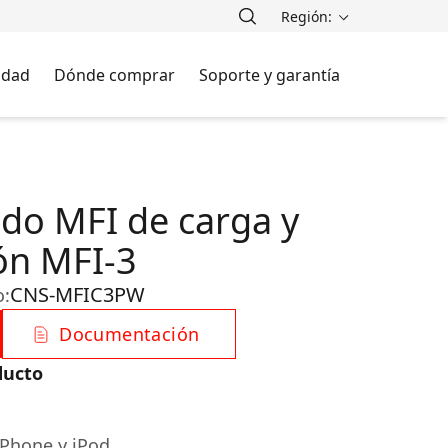
Región:
lidad
Dónde comprar
Soporte y garantía
ado MFI de carga y
ón MFI-3
CNS-MFIC3PW
o:
Documentación
ducto
iPhone y iPod