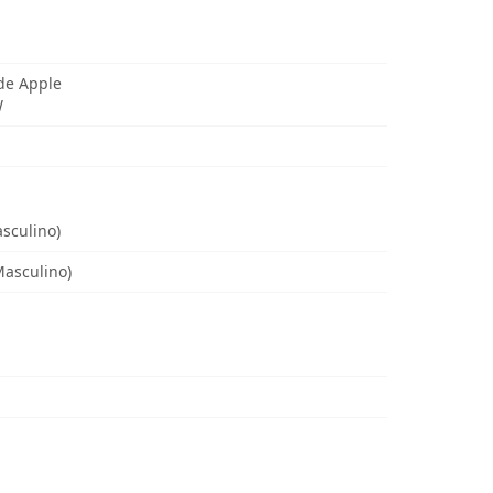
de Apple
W
asculino)
Masculino)