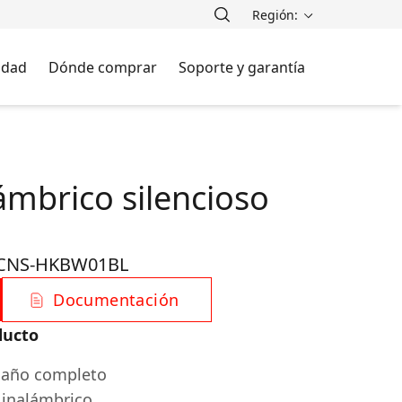
Región:
lidad
Dónde comprar
Soporte y garantía
ámbrico silencioso
CNS-HKBW01BL
Documentación
ducto
amaño completo
inalámbrico