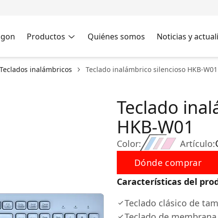
agon
Productos
Quiénes somos
Noticias y actua
Teclados inalámbricos
Teclado inalámbrico silencioso HKB-W01
Teclado inal
HKB-W01
Color:
Artículo:
Dónde comprar
Características del pro
Teclado clásico de t
Teclado de membrana 