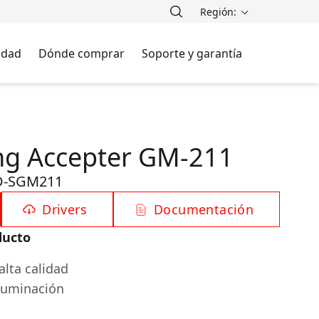
Región:
lidad
Dónde comprar
Soporte y garantía
ng Accepter GM-211
-SGM211
Drivers
Documentación
ducto
alta calidad
luminación