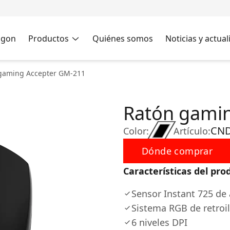
agon
Productos
Quiénes somos
Noticias y actua
gaming Accepter GM-211
Ratón gami
CND
Color:
Artículo:
Dónde comprar
Características del pro
Sensor Instant 725 de 
Sistema RGB de retroi
6 niveles DPI