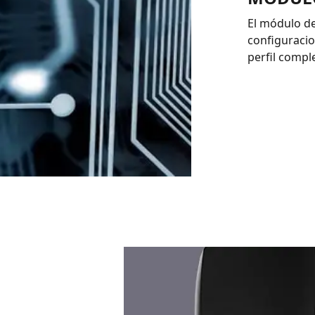
El módulo de
configuracio
perfil compl