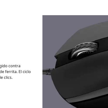
egido contra
e ferrita. El ciclo
e clics.