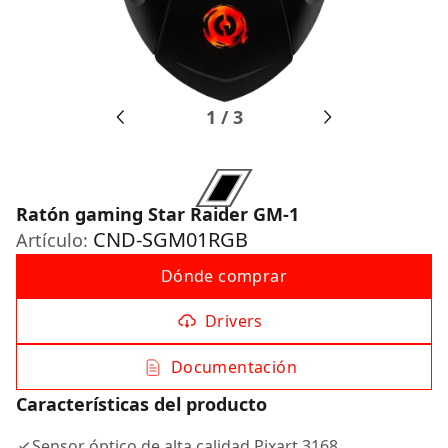
1
/
3
Ratón gaming Star Raider GM-1
CND-SGM01RGB
Artículo:
Dónde comprar
Drivers
Documentación
Características del producto
Sensor óptico de alta calidad Pixart 3168