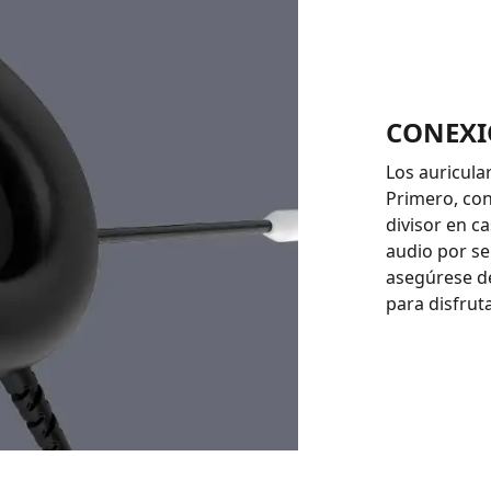
CONEX
Los auricula
Primero, co
divisor en c
audio por s
asegúrese d
para disfruta