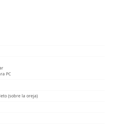
ar
ara PC
to (sobre la oreja)