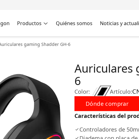
agon
Productos
Quiénes somos
Noticias y actua
Auriculares gaming Shadder GH-6
Auriculares
6
C
Color:
Artículo:
Dónde comprar
Características del pro
Controladores de 50mm
Diadema con placa de 