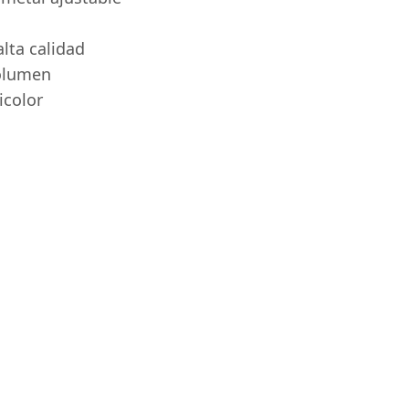
lta calidad
volumen
icolor