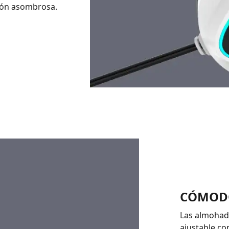
sión asombrosa.
CÓMODO
Las almohadi
ajustable co