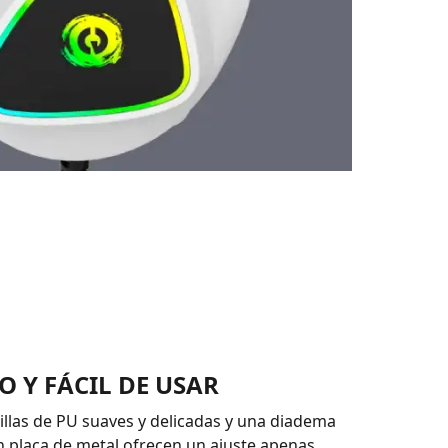
 Y FÁCIL DE USAR
llas de PU suaves y delicadas y una diadema
n placa de metal ofrecen un ajuste apenas