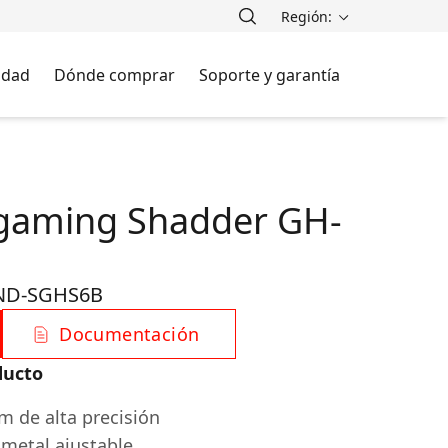
Región:
lidad
Dónde comprar
Soporte y garantía
 gaming Shadder GH-
ND-SGHS6B
Documentación
ducto
 de alta precisión
metal ajustable