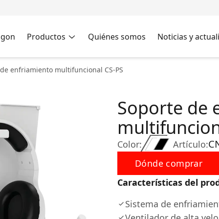
agon
Productos
Quiénes somos
Noticias y actua
de enfriamiento multifuncional CS-PS
Soporte de 
multifuncio
C
Color:
Artículo:
Dónde comprar
Características del pro
Sistema de enfriamien
Ventilador de alta vel