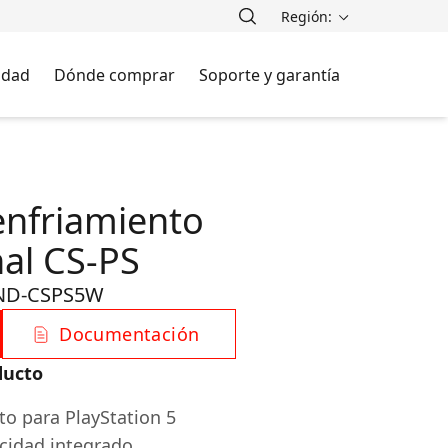
Región:
lidad
Dónde comprar
Soporte y garantía
enfriamiento
nal CS-PS
ND-CSPS5W
Documentación
ducto
to para PlayStation 5
ocidad integrado