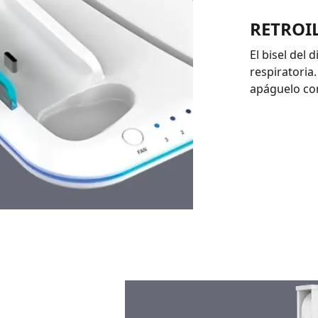
RETROI
El bisel del
respiratoria.
apáguelo com