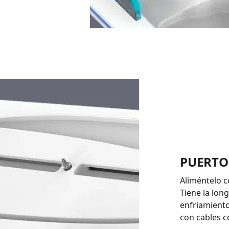
PUERTO
Aliméntelo c
Tiene la lon
enfriamiento
con cables c