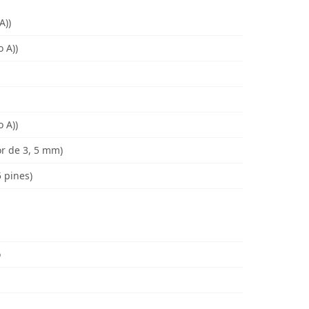
A))
o A))
o A))
or de 3, 5 mm)
 pines)
o