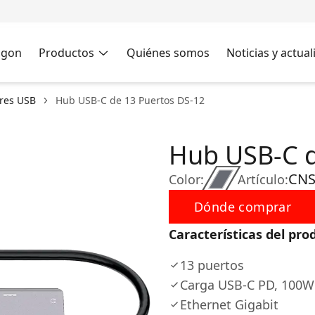
agon
Productos
Quiénes somos
Noticias y actua
res USB
Hub USB-C de 13 Puertos DS-12
Hub USB-C d
CNS
Color:
Artículo:
Dónde comprar
Características del pro
13 puertos
Carga USB-C PD, 100W
Ethernet Gigabit