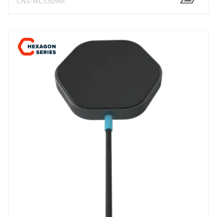
CNS-WCS309M