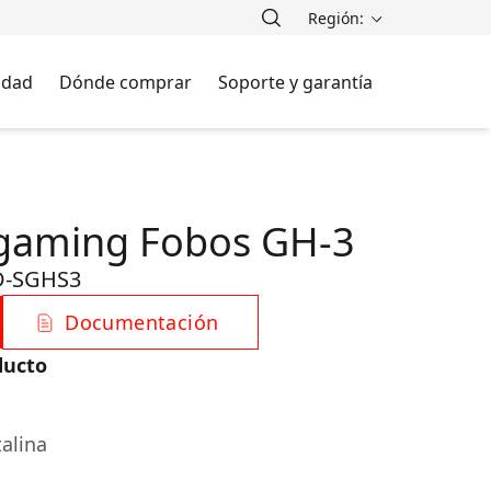
Región:
lidad
Dónde comprar
Soporte y garantía
 gaming Fobos GH-3
-SGHS3
Documentación
ducto
talina