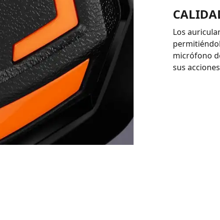
CALIDA
Los auricula
permitiéndol
micrófono de
sus acciones