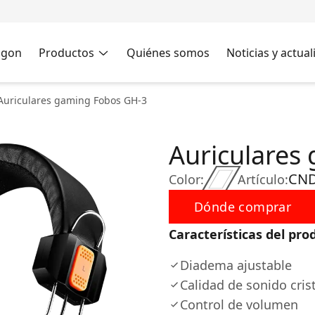
agon
Productos
Quiénes somos
Noticias y actua
Auriculares gaming Fobos GH-3
Auriculares
CND
Color:
Artículo:
Dónde comprar
Características del pro
Diadema ajustable
Calidad de sonido cris
Control de volumen