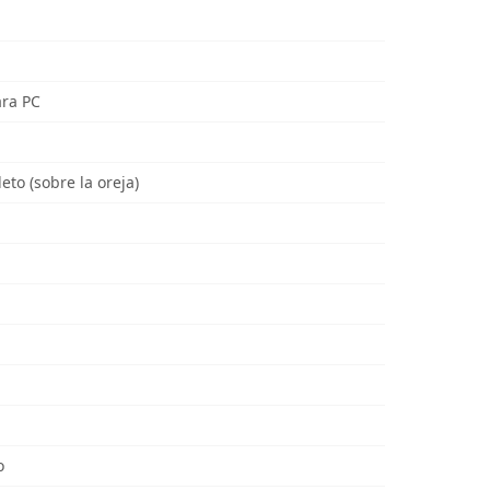
ara PC
to (sobre la oreja)
o