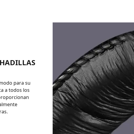
OHADILLAS
ómodo para su
ta a todos los
 proporcionan
ialmente
ras.