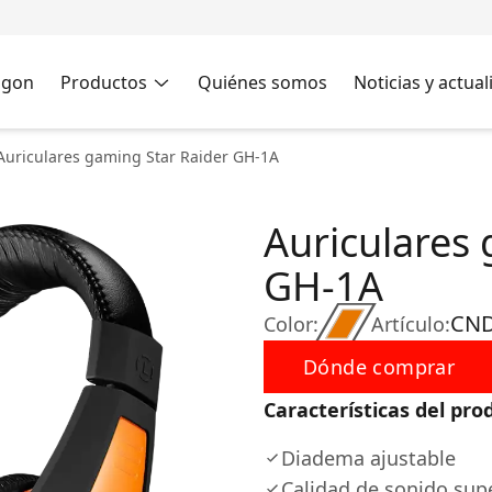
agon
Productos
Quiénes somos
Noticias y actua
Auriculares gaming Star Raider GH-1A
Auriculares 
GH-1A
CND
Color:
Artículo:
Dónde comprar
Características del pro
Diadema ajustable
Calidad de sonido sup