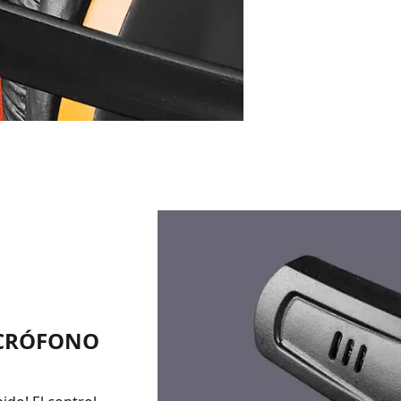
ICRÓFONO