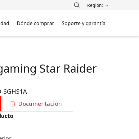
Región:
lidad
Dónde comprar
Soporte y garantía
gaming Star Raider
-SGHS1A
Documentación
ducto
erior