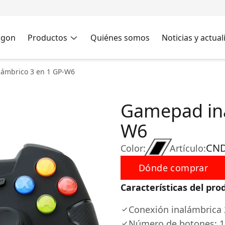
agon
Productos
Quiénes somos
Noticias y actua
ámbrico 3 en 1 GP-W6
Gamepad ina
W6
CN
Color:
Artículo:
Dónde comprar
Características del pro
Conexión inalámbrica
Número de botones: 1