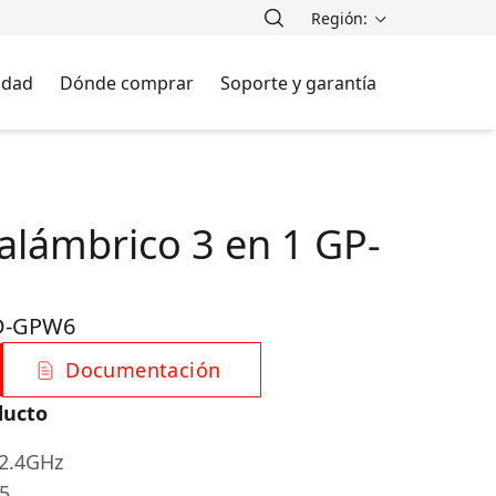
Región:
lidad
Dónde comprar
Soporte y garantía
lámbrico 3 en 1 GP-
D-GPW6
Documentación
ducto
 2.4GHz
5