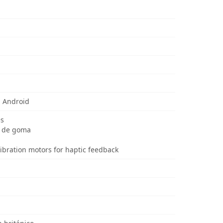
 Android
es
o de goma
bration motors for haptic feedback