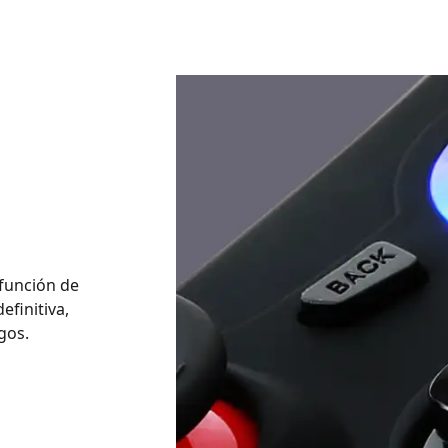
función de
efinitiva,
gos.