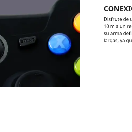
CONEXI
Disfrute de 
10 m a un re
su arma defi
largas, ya q