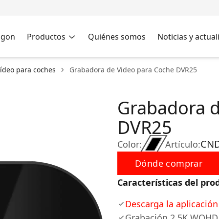
agon
Productos
Quiénes somos
Noticias y actua
ídeo para coches
Grabadora de Video para Coche DVR25
Grabadora d
DVR25
CND
Color:
Artículo:
Dónde comprar
Características del pro
Descarga la aplicació
Grabación 2.5K WQHD 