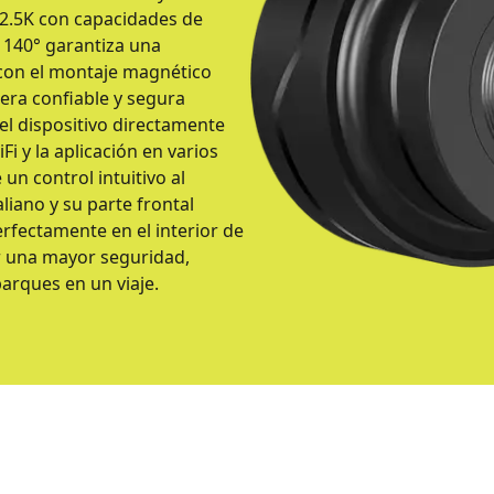
 2.5K con capacidades de
 140° garantiza una
a con el montaje magnético
era confiable y segura
el dispositivo directamente
i y la aplicación en varios
 un control intuitivo al
liano y su parte frontal
erfectamente en el interior de
r una mayor seguridad,
arques en un viaje.