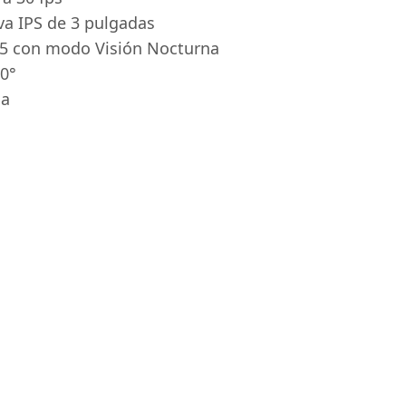
iva IPS de 3 pulgadas
35 con modo Visión Nocturna
0°
ma