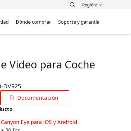
Región:
lidad
Dónde comprar
Soporte y garantía
e Video para Coche
-DVR25
Documentación
ducto
n Canyon Eye para iOS y Android
a 30 fps